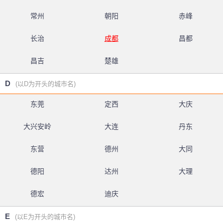
常州
朝阳
赤峰
长治
成都
昌都
昌吉
楚雄
D
(以D为开头的城市名)
东莞
定西
大庆
大兴安岭
大连
丹东
东营
德州
大同
德阳
达州
大理
德宏
迪庆
E
(以E为开头的城市名)