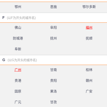
鄂州
恩施
鄂尔多斯
F
(以F为开头的城市名)
佛山
阜阳
福州
防城港
抚州
抚顺
阜新
G
(以G为开头的城市名)
广州
甘南
桂林
贵港
贵阳
赣州
固原
果洛
广安
广元
甘孜