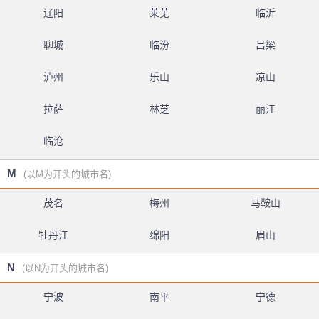
辽阳
莱芜
临沂
聊城
临汾
吕梁
泸州
乐山
凉山
拉萨
林芝
丽江
临沧
M
(以M为开头的城市名)
茂名
梅州
马鞍山
牡丹江
绵阳
眉山
N
(以N为开头的城市名)
宁波
南平
宁德