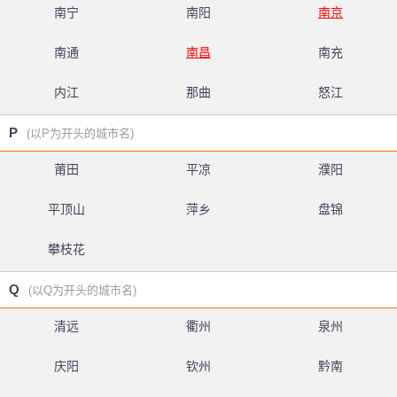
南宁
南阳
南京
南通
南昌
南充
内江
那曲
怒江
P
(以P为开头的城市名)
莆田
平凉
濮阳
平顶山
萍乡
盘锦
攀枝花
Q
(以Q为开头的城市名)
清远
衢州
泉州
庆阳
钦州
黔南