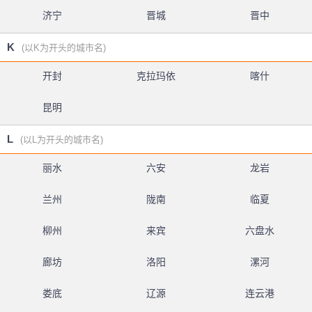
济宁
晋城
晋中
K
(以K为开头的城市名)
开封
克拉玛依
喀什
昆明
L
(以L为开头的城市名)
丽水
六安
龙岩
兰州
陇南
临夏
柳州
来宾
六盘水
廊坊
洛阳
漯河
娄底
辽源
连云港