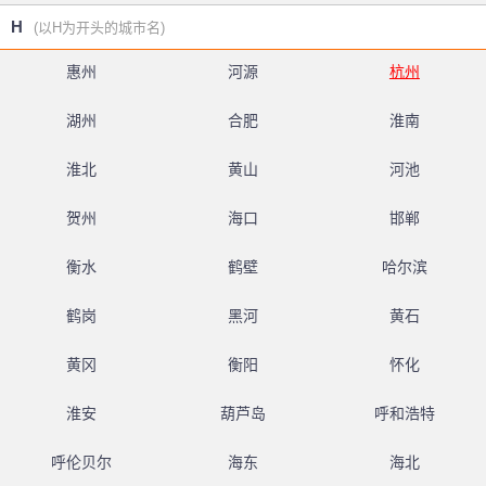
H
(以H为开头的城市名)
惠州
河源
杭州
湖州
合肥
淮南
淮北
黄山
河池
贺州
海口
邯郸
衡水
鹤壁
哈尔滨
鹤岗
黑河
黄石
黄冈
衡阳
怀化
淮安
葫芦岛
呼和浩特
呼伦贝尔
海东
海北