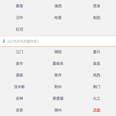
黄南
海西
菏泽
汉中
哈密
和田
红河
J
(以J为开头的城市名)
江门
揭阳
嘉兴
金华
嘉峪关
金昌
酒泉
焦作
鸡西
佳木斯
荆州
荆门
吉林
景德镇
九江
吉安
锦州
济南