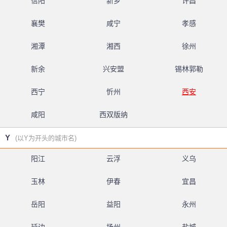
信阳
新乡
许昌
襄樊
咸宁
孝感
湘潭
湘西
徐州
新余
兴安盟
锡林郭勒
西宁
忻州
西安
咸阳
西双版纳
Y
(以Y为开头的城市名)
阳江
云浮
义乌
玉林
伊春
宜昌
岳阳
益阳
永州