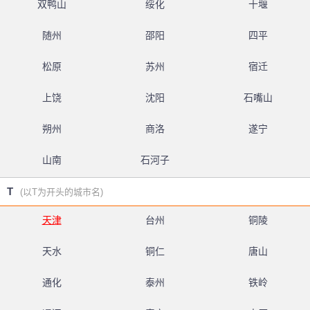
双鸭山
绥化
十堰
随州
邵阳
四平
松原
苏州
宿迁
上饶
沈阳
石嘴山
朔州
商洛
遂宁
山南
石河子
T
(以T为开头的城市名)
天津
台州
铜陵
天水
铜仁
唐山
通化
泰州
铁岭