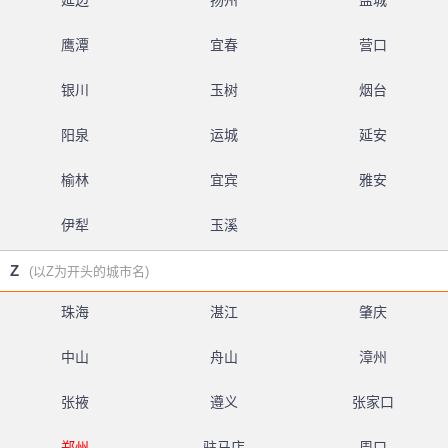
延边
扬州
盐城
鹰潭
宜春
营口
银川
玉树
烟台
阳泉
运城
延安
榆林
宜宾
雅安
伊犁
玉溪
Z
(以Z为开头的城市名)
珠海
湛江
肇庆
中山
舟山
漳州
张掖
遵义
张家口
郑州
驻马店
周口