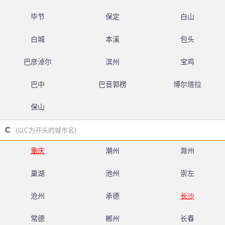
毕节
保定
白山
白城
本溪
包头
巴彦淖尔
滨州
宝鸡
巴中
巴音郭楞
博尔塔拉
保山
C
(以C为开头的城市名)
重庆
潮州
滁州
巢湖
池州
崇左
沧州
承德
长沙
常德
郴州
长春