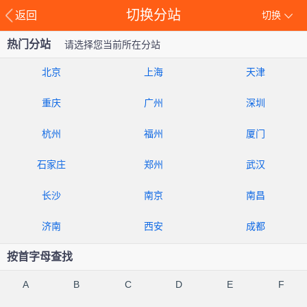
切换分站
返回
切换
热门分站
请选择您当前所在分站
北京
上海
天津
重庆
广州
深圳
杭州
福州
厦门
石家庄
郑州
武汉
长沙
南京
南昌
济南
西安
成都
按首字母查找
A
B
C
D
E
F