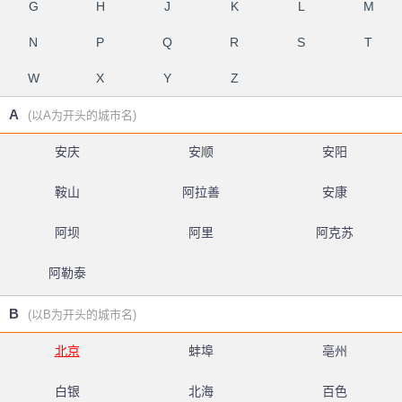
G
H
J
K
L
M
N
P
Q
R
S
T
W
X
Y
Z
A
(以A为开头的城市名)
安庆
安顺
安阳
鞍山
阿拉善
安康
阿坝
阿里
阿克苏
阿勒泰
B
(以B为开头的城市名)
北京
蚌埠
亳州
白银
北海
百色