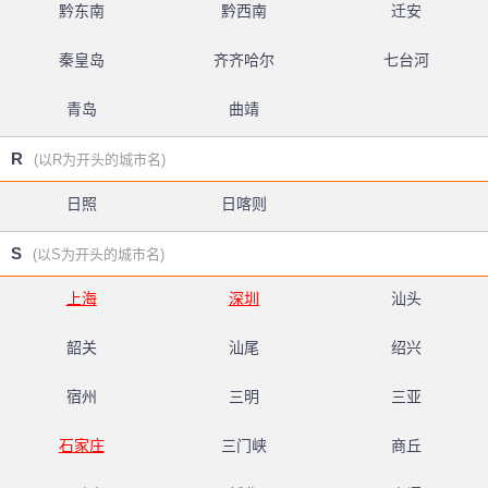
黔东南
黔西南
迁安
秦皇岛
齐齐哈尔
七台河
青岛
曲靖
R
(以R为开头的城市名)
日照
日喀则
S
(以S为开头的城市名)
上海
深圳
汕头
韶关
汕尾
绍兴
宿州
三明
三亚
石家庄
三门峡
商丘