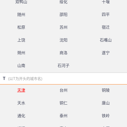
双鸭山
绥化
十堰
随州
邵阳
四平
松原
苏州
宿迁
上饶
沈阳
石嘴山
朔州
商洛
遂宁
山南
石河子
T
(以T为开头的城市名)
天津
台州
铜陵
天水
铜仁
唐山
通化
泰州
铁岭