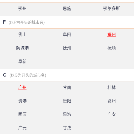
鄂州
恩施
鄂尔多斯
F
(以F为开头的城市名)
佛山
阜阳
福州
防城港
抚州
抚顺
阜新
G
(以G为开头的城市名)
广州
甘南
桂林
贵港
贵阳
赣州
固原
果洛
广安
广元
甘孜