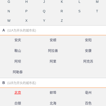
G
H
J
K
L
M
N
P
Q
R
S
T
W
X
Y
Z
A
(以A为开头的城市名)
安庆
安顺
安阳
鞍山
阿拉善
安康
阿坝
阿里
阿克苏
阿勒泰
B
(以B为开头的城市名)
北京
蚌埠
亳州
白银
北海
百色