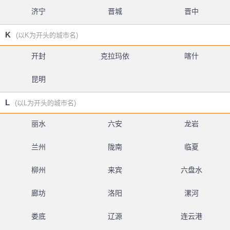
济宁
晋城
晋中
K
(以K为开头的城市名)
开封
克拉玛依
喀什
昆明
L
(以L为开头的城市名)
丽水
六安
龙岩
兰州
陇南
临夏
柳州
来宾
六盘水
廊坊
洛阳
漯河
娄底
辽源
连云港