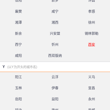
信阳
新乡
许昌
襄樊
咸宁
孝感
湘潭
湘西
徐州
新余
兴安盟
锡林郭勒
西宁
忻州
西安
咸阳
西双版纳
Y
(以Y为开头的城市名)
阳江
云浮
义乌
玉林
伊春
宜昌
岳阳
益阳
永州