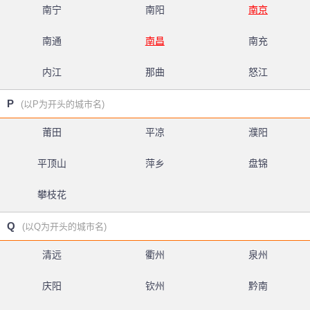
南宁
南阳
南京
南通
南昌
南充
内江
那曲
怒江
P
(以P为开头的城市名)
莆田
平凉
濮阳
平顶山
萍乡
盘锦
攀枝花
Q
(以Q为开头的城市名)
清远
衢州
泉州
庆阳
钦州
黔南