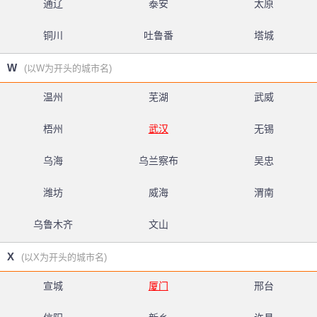
通辽
泰安
太原
铜川
吐鲁番
塔城
W
(以W为开头的城市名)
温州
芜湖
武威
梧州
武汉
无锡
乌海
乌兰察布
吴忠
潍坊
威海
渭南
乌鲁木齐
文山
X
(以X为开头的城市名)
宣城
厦门
邢台