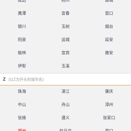
延边
扬州
盐城
鹰潭
宜春
营口
银川
玉树
烟台
阳泉
运城
延安
榆林
宜宾
雅安
伊犁
玉溪
Z
(以Z为开头的城市名)
珠海
湛江
肇庆
中山
舟山
漳州
张掖
遵义
张家口
郑州
驻马店
周口