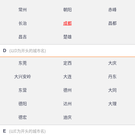
常州
朝阳
赤峰
长治
成都
昌都
昌吉
楚雄
D
(以D为开头的城市名)
东莞
定西
大庆
大兴安岭
大连
丹东
东营
德州
大同
德阳
达州
大理
德宏
迪庆
E
(以E为开头的城市名)