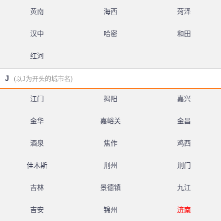
黄南
海西
菏泽
汉中
哈密
和田
红河
J
(以J为开头的城市名)
江门
揭阳
嘉兴
金华
嘉峪关
金昌
酒泉
焦作
鸡西
佳木斯
荆州
荆门
吉林
景德镇
九江
吉安
锦州
济南