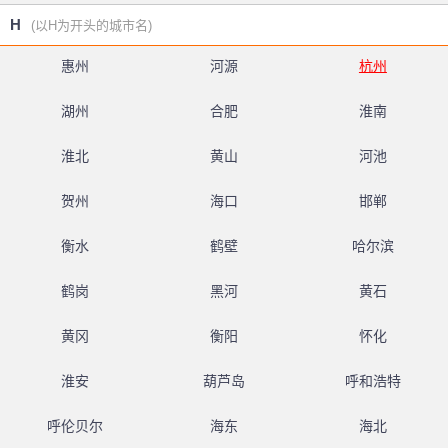
H
(以H为开头的城市名)
惠州
河源
杭州
湖州
合肥
淮南
淮北
黄山
河池
贺州
海口
邯郸
衡水
鹤壁
哈尔滨
鹤岗
黑河
黄石
黄冈
衡阳
怀化
淮安
葫芦岛
呼和浩特
呼伦贝尔
海东
海北