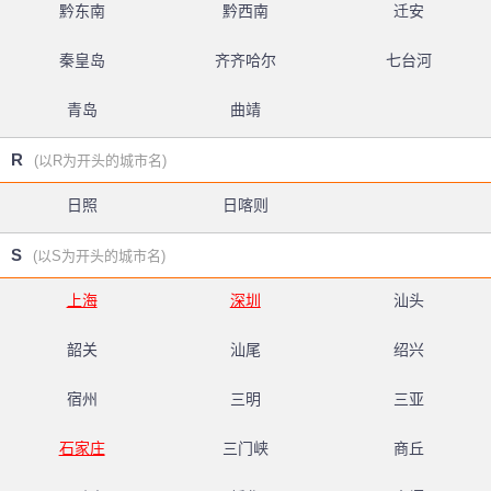
黔东南
黔西南
迁安
秦皇岛
齐齐哈尔
七台河
青岛
曲靖
R
(以R为开头的城市名)
日照
日喀则
S
(以S为开头的城市名)
上海
深圳
汕头
韶关
汕尾
绍兴
宿州
三明
三亚
石家庄
三门峡
商丘