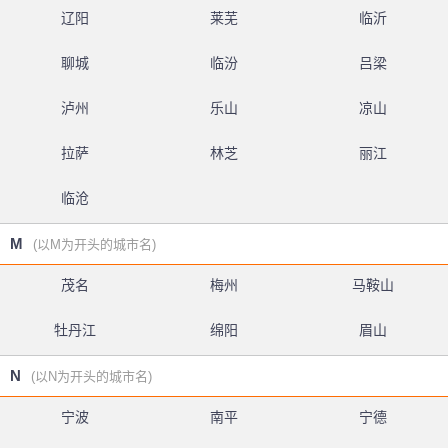
辽阳
莱芜
临沂
聊城
临汾
吕梁
泸州
乐山
凉山
拉萨
林芝
丽江
临沧
M
(以M为开头的城市名)
茂名
梅州
马鞍山
牡丹江
绵阳
眉山
N
(以N为开头的城市名)
宁波
南平
宁德