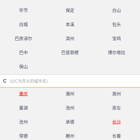
毕节
保定
白山
白城
本溪
包头
巴彦淖尔
滨州
宝鸡
巴中
巴音郭楞
博尔塔拉
保山
C
(以C为开头的城市名)
重庆
潮州
滁州
巢湖
池州
崇左
沧州
承德
长沙
常德
郴州
长春