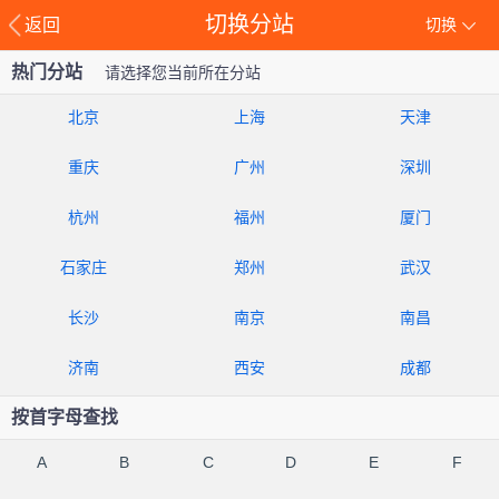
切换分站
返回
切换
热门分站
请选择您当前所在分站
北京
上海
天津
重庆
广州
深圳
杭州
福州
厦门
石家庄
郑州
武汉
长沙
南京
南昌
济南
西安
成都
按首字母查找
A
B
C
D
E
F