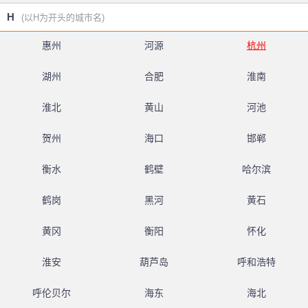
H
(以H为开头的城市名)
惠州
河源
杭州
湖州
合肥
淮南
淮北
黄山
河池
贺州
海口
邯郸
衡水
鹤壁
哈尔滨
鹤岗
黑河
黄石
黄冈
衡阳
怀化
淮安
葫芦岛
呼和浩特
呼伦贝尔
海东
海北