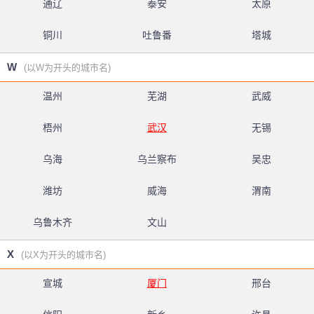
通辽
泰安
太原
铜川
吐鲁番
塔城
W
(以W为开头的城市名)
温州
芜湖
武威
梧州
武汉
无锡
乌海
乌兰察布
吴忠
潍坊
威海
渭南
乌鲁木齐
文山
X
(以X为开头的城市名)
宣城
厦门
邢台