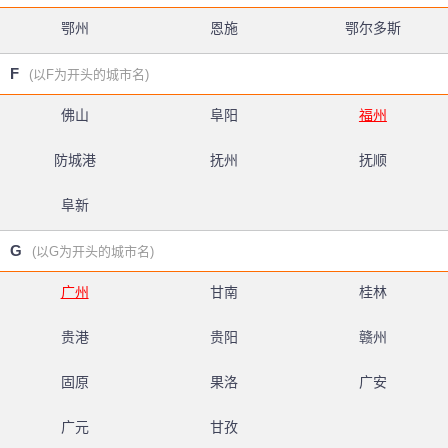
鄂州
恩施
鄂尔多斯
F
(以F为开头的城市名)
佛山
阜阳
福州
防城港
抚州
抚顺
阜新
G
(以G为开头的城市名)
广州
甘南
桂林
贵港
贵阳
赣州
固原
果洛
广安
广元
甘孜