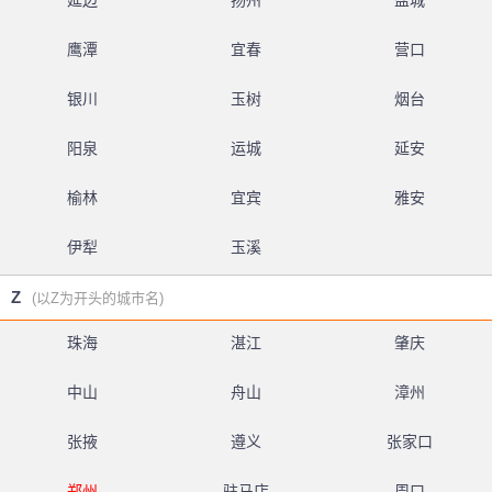
延边
扬州
盐城
鹰潭
宜春
营口
银川
玉树
烟台
阳泉
运城
延安
榆林
宜宾
雅安
伊犁
玉溪
Z
(以Z为开头的城市名)
珠海
湛江
肇庆
中山
舟山
漳州
张掖
遵义
张家口
郑州
驻马店
周口