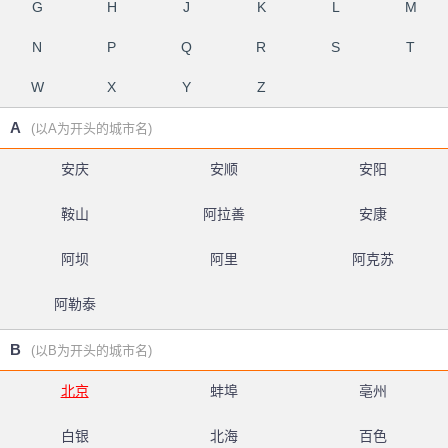
G
H
J
K
L
M
N
P
Q
R
S
T
W
X
Y
Z
A
(以A为开头的城市名)
安庆
安顺
安阳
鞍山
阿拉善
安康
阿坝
阿里
阿克苏
阿勒泰
B
(以B为开头的城市名)
北京
蚌埠
亳州
白银
北海
百色