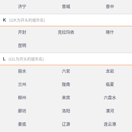
济宁
晋城
晋中
K
(以K为开头的城市名)
开封
克拉玛依
喀什
昆明
L
(以L为开头的城市名)
丽水
六安
龙岩
兰州
陇南
临夏
柳州
来宾
六盘水
廊坊
洛阳
漯河
娄底
辽源
连云港