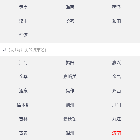
黄南
海西
菏泽
汉中
哈密
和田
红河
J
(以J为开头的城市名)
江门
揭阳
嘉兴
金华
嘉峪关
金昌
酒泉
焦作
鸡西
佳木斯
荆州
荆门
吉林
景德镇
九江
吉安
锦州
济南