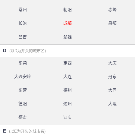
常州
朝阳
赤峰
长治
成都
昌都
昌吉
楚雄
D
(以D为开头的城市名)
东莞
定西
大庆
大兴安岭
大连
丹东
东营
德州
大同
德阳
达州
大理
德宏
迪庆
E
(以E为开头的城市名)