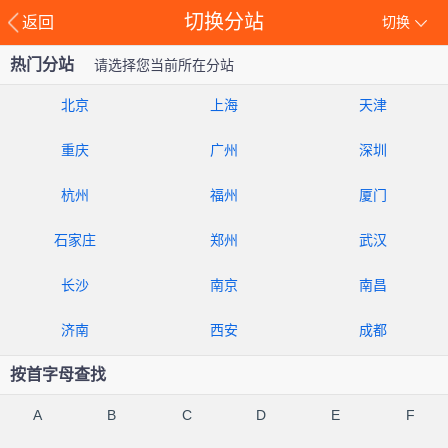
切换分站
返回
切换
热门分站
请选择您当前所在分站
北京
上海
天津
重庆
广州
深圳
杭州
福州
厦门
石家庄
郑州
武汉
长沙
南京
南昌
济南
西安
成都
按首字母查找
A
B
C
D
E
F