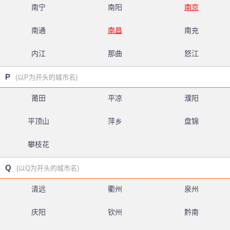
南宁
南阳
南京
南通
南昌
南充
内江
那曲
怒江
P
(以P为开头的城市名)
莆田
平凉
濮阳
平顶山
萍乡
盘锦
攀枝花
Q
(以Q为开头的城市名)
清远
衢州
泉州
庆阳
钦州
黔南