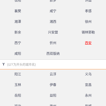
信阳
新乡
许昌
襄樊
咸宁
孝感
湘潭
湘西
徐州
新余
兴安盟
锡林郭勒
西宁
忻州
西安
咸阳
西双版纳
Y
(以Y为开头的城市名)
阳江
云浮
义乌
玉林
伊春
宜昌
岳阳
益阳
永州