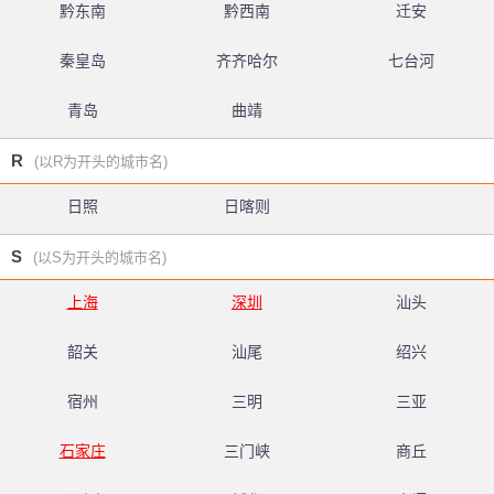
黔东南
黔西南
迁安
秦皇岛
齐齐哈尔
七台河
青岛
曲靖
R
(以R为开头的城市名)
日照
日喀则
S
(以S为开头的城市名)
上海
深圳
汕头
韶关
汕尾
绍兴
宿州
三明
三亚
石家庄
三门峡
商丘