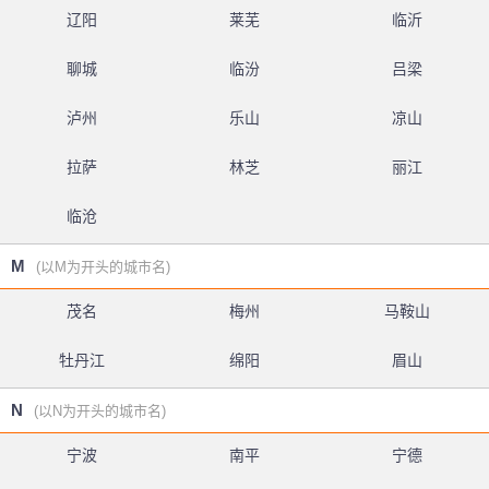
辽阳
莱芜
临沂
聊城
临汾
吕梁
泸州
乐山
凉山
拉萨
林芝
丽江
临沧
M
(以M为开头的城市名)
茂名
梅州
马鞍山
牡丹江
绵阳
眉山
N
(以N为开头的城市名)
宁波
南平
宁德