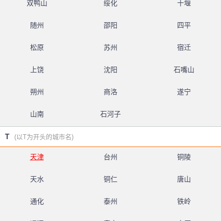
双鸭山
绥化
十堰
随州
邵阳
四平
松原
苏州
宿迁
上饶
沈阳
石嘴山
朔州
商洛
遂宁
山南
石河子
T
(以T为开头的城市名)
天津
台州
铜陵
天水
铜仁
唐山
通化
泰州
铁岭