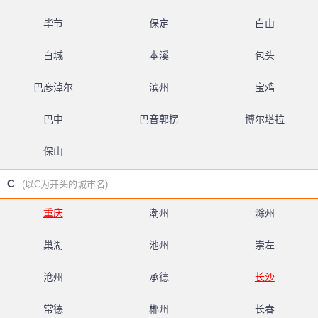
毕节
保定
白山
白城
本溪
包头
巴彦淖尔
滨州
宝鸡
巴中
巴音郭楞
博尔塔拉
保山
C
(以C为开头的城市名)
重庆
潮州
滁州
巢湖
池州
崇左
沧州
承德
长沙
常德
郴州
长春