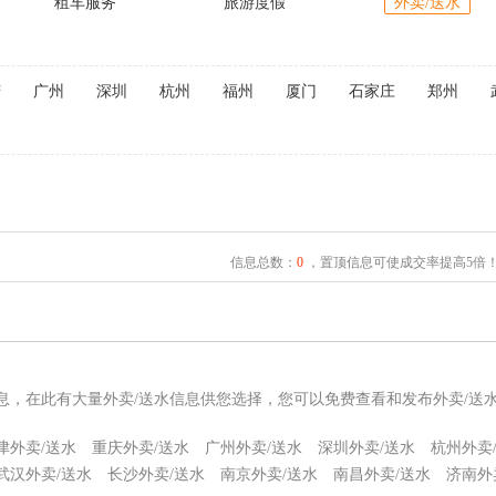
租车服务
旅游度假
外卖/送水
庆
广州
深圳
杭州
福州
厦门
石家庄
郑州
信息总数：
0
，置顶信息可使成交率提高5倍
信息，在此有大量外卖/送水信息供您选择，您可以免费查看和发布外卖/送
津外卖/送水
重庆外卖/送水
广州外卖/送水
深圳外卖/送水
杭州外卖
武汉外卖/送水
长沙外卖/送水
南京外卖/送水
南昌外卖/送水
济南外