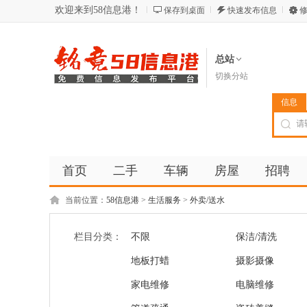
欢迎来到58信息港！
保存到桌面
快速发布信息
修
总站
切换分站
信息
首页
二手
车辆
房屋
招聘
当前位置：
58信息港
>
生活服务
>
外卖/送水
栏目分类：
不限
保洁/清洗
地板打蜡
摄影摄像
家电维修
电脑维修