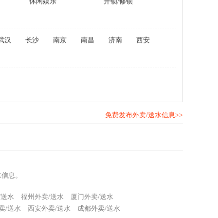
休闲娱乐
开锁/修锁
武汉
长沙
南京
南昌
济南
西安
免费发布外卖/送水信息>>
！
水信息。
/送水
福州外卖/送水
厦门外卖/送水
卖/送水
西安外卖/送水
成都外卖/送水