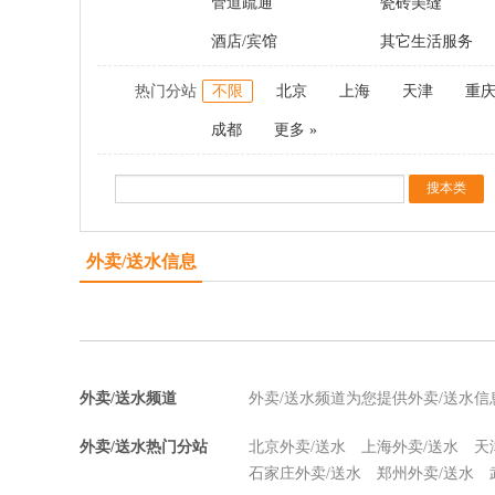
管道疏通
瓷砖美缝
酒店/宾馆
其它生活服务
热门分站
不限
北京
上海
天津
重
成都
更多 »
外卖/送水信息
外卖/送水频道
外卖/送水频道为您提供外卖/送水
外卖/送水热门分站
北京外卖/送水
上海外卖/送水
天
石家庄外卖/送水
郑州外卖/送水